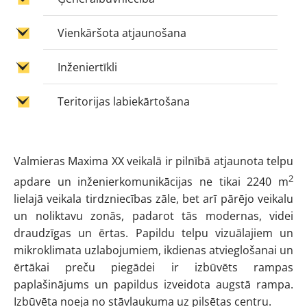
Vienkāršota atjaunošana
Inženiertīkli
Teritorijas labiekārtošana
Valmieras Maxima XX veikalā ir pilnībā atjaunota telpu
2
apdare un inženierkomunikācijas ne tikai 2240 m
lielajā veikala tirdzniecības zāle, bet arī pārējo veikalu
un noliktavu zonās, padarot tās modernas, videi
draudzīgas un ērtas. Papildu telpu vizuālajiem un
mikroklimata uzlabojumiem, ikdienas atvieglošanai un
ērtākai preču piegādei ir izbūvēts rampas
paplašinājums un papildus izveidota augstā rampa.
Izbūvēta noeja no stāvlaukuma uz pilsētas centru.