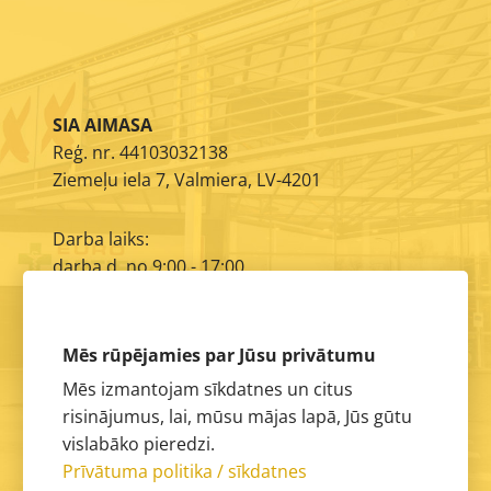
SIA AIMASA
Reģ. nr. 44103032138
Ziemeļu iela 7, Valmiera, LV-4201
Darba laiks:
darba d. no 9:00 - 17:00
E-pasts:
info@aimasa.lv
Mēs rūpējamies par Jūsu privātumu
Mēs izmantojam sīkdatnes un citus
risinājumus, lai, mūsu mājas lapā, Jūs gūtu
vislabāko pieredzi.
Prīvātuma politika / sīkdatnes