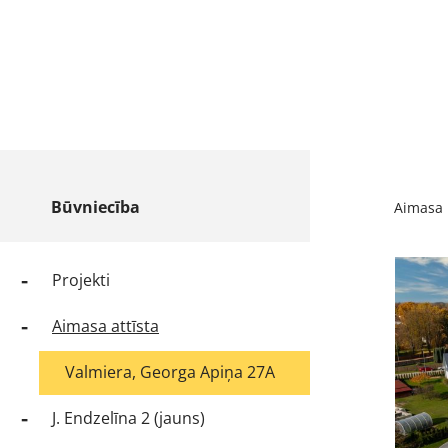
Būvniecība
Aimasa
Projekti
Aimasa attīsta
Valmiera, Georga Apiņa 27A
J. Endzelīna 2 (jauns)