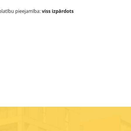
platību pieejamība:
viss izpārdots