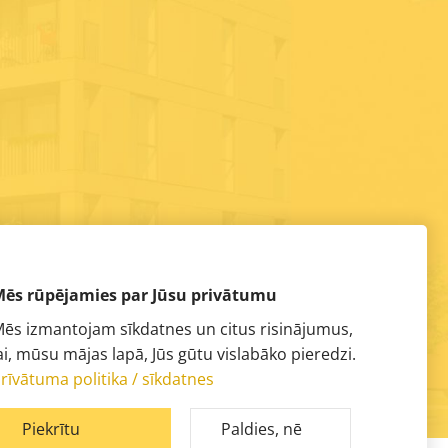
ēs rūpējamies par Jūsu privātumu
ēs izmantojam sīkdatnes un citus risinājumus,
ai, mūsu mājas lapā, Jūs gūtu vislabāko pieredzi.
rīvātuma politika / sīkdatnes
Piekrītu
Paldies, nē