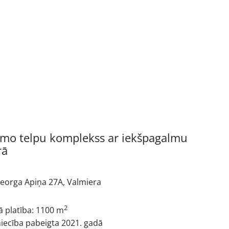
amo telpu komplekss ar iekšpagalmu
rā
eorga Apiņa 27A, Valmiera
2
 platība: 1100 m
niecība pabeigta 2021. gadā