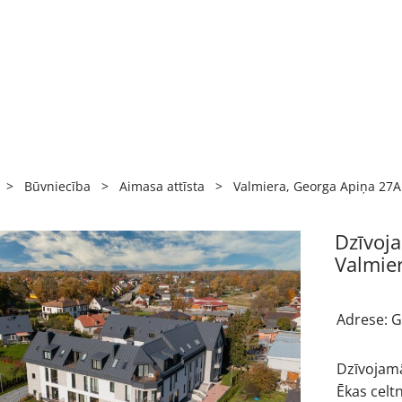
>
Būvniecība
>
Aimasa attīsta
>
Valmiera, Georga Apiņa 27A
Dzīvoj
Valmie
Adrese: G
Dzīvojamā
Ēkas celt