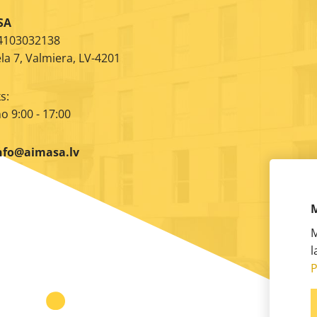
SA
44103032138
la 7, Valmiera, LV-4201
s:
o 9:00 - 17:00
nfo@aimasa.lv
M
M
l
P