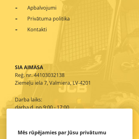
Apbalvojumi
Privātuma politika
Kontakti
SIA AIMASA
Reģ. nr. 44103032138
Ziemeļu iela 7, Valmiera, LV-4201
Darba laiks:
darba d. no 9:00 - 17:00
E-pasts:
info@aimasa.lv
Mēs rūpējamies par Jūsu privātumu