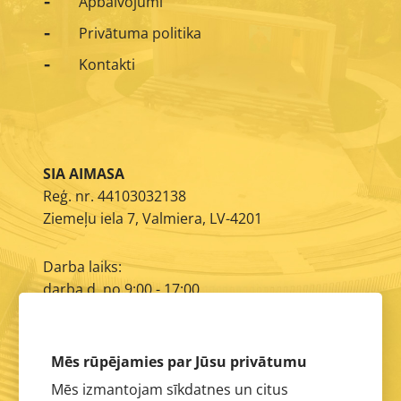
Apbalvojumi
Privātuma politika
Kontakti
SIA AIMASA
Reģ. nr. 44103032138
Ziemeļu iela 7, Valmiera, LV-4201
Darba laiks:
darba d. no 9:00 - 17:00
E-pasts:
info@aimasa.lv
Mēs rūpējamies par Jūsu privātumu
Mēs izmantojam sīkdatnes un citus