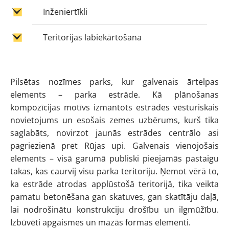
Inženiertīkli
Teritorijas labiekārtošana
Pilsētas nozīmes parks, kur galvenais ārtelpas
elements – parka estrāde. Kā plānošanas
kompozīcijas motīvs izmantots estrādes vēsturiskais
novietojums un esošais zemes uzbērums, kurš tika
saglabāts, novirzot jaunās estrādes centrālo asi
pagriezienā pret Rūjas upi. Galvenais vienojošais
elements – visā garumā publiski pieejamās pastaigu
takas, kas caurvij visu parka teritoriju. Ņemot vērā to,
ka estrāde atrodas applūstošā teritorijā, tika veikta
pamatu betonēšana gan skatuves, gan skatītāju daļā,
lai nodrošinātu konstrukciju drošību un ilgmūžību.
Izbūvēti apgaismes un mazās formas elementi.