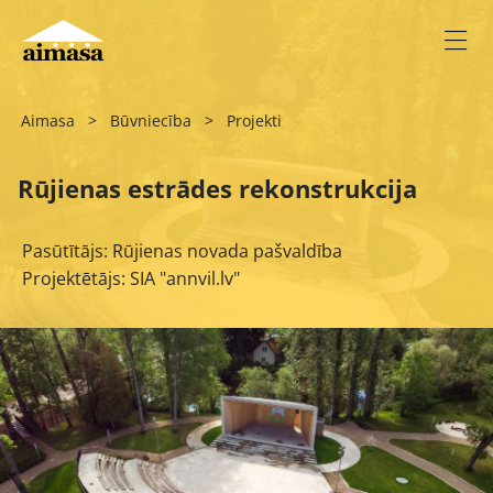
Aimasa
>
Būvniecība
>
Projekti
Rūjienas estrādes rekonstrukcija
Pasūtītājs: Rūjienas novada pašvaldība
Projektētājs: SIA "annvil.lv"