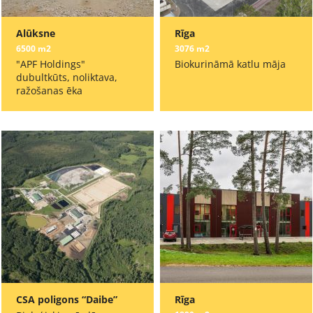
Alūksne
Rīga
6500 m2
3076 m2
"APF Holdings"
Biokurināmā katlu māja
dubultkūts, noliktava,
ražošanas ēka
CSA poligons “Daibe”
Rīga