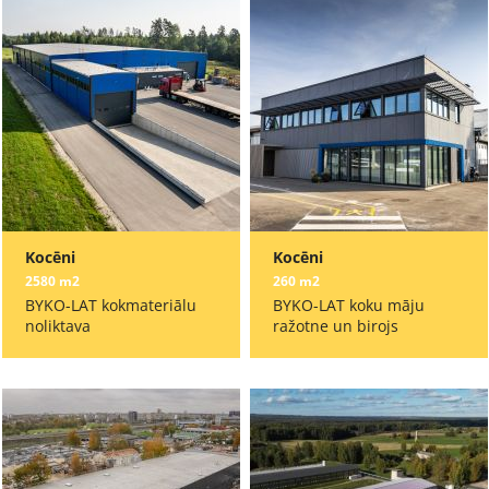
Kocēni
Kocēni
2580 m2
260 m2
BYKO-LAT kokmateriālu
BYKO-LAT koku māju
noliktava
ražotne un birojs