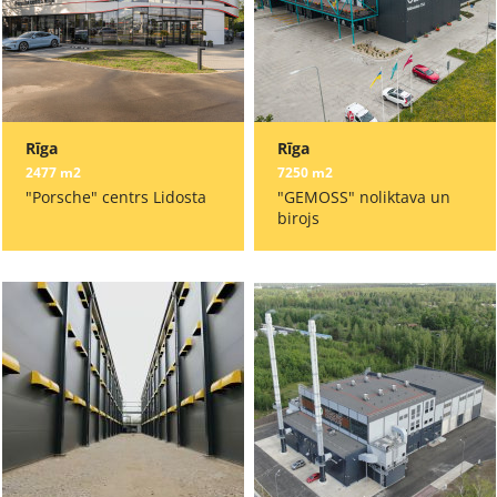
Rīga
Rīga
2477 m2
7250 m2
"Porsche" centrs Lidosta
"GEMOSS" noliktava un
birojs