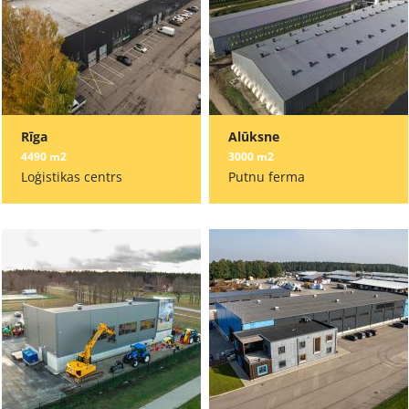
Rīga
Alūksne
4490 m2
3000 m2
Loģistikas centrs
Putnu ferma