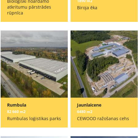
Bioloģiski noārdāmo
1890 m2
atkritumu pārstrādes
Biroja ēka
rūpnīca
Rumbula
Jaunlaicene
82 660 m2
6480 m2
Rumbulas loģistikas parks
CEWOOD ražošanas cehs