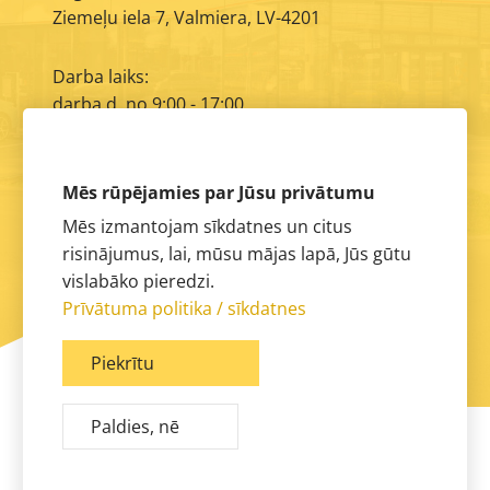
Ziemeļu iela 7, Valmiera, LV-4201
Darba laiks:
darba d. no 9:00 - 17:00
E-pasts:
info@aimasa.lv
Mēs rūpējamies par Jūsu privātumu
Mēs izmantojam sīkdatnes un citus
risinājumus, lai, mūsu mājas lapā, Jūs gūtu
vislabāko pieredzi.
Prīvātuma politika / sīkdatnes
Piekrītu
Paldies, nē
© 2026