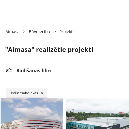
Aimasa
>
Būvniecība
>
Projekti
"Aimasa" realizētie projekti
Rādīšanas filtri
Industriālās ēkas