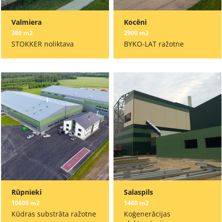
Valmiera
Kocēni
360 m2
2900 m2
STOKKER noliktava
BYKO-LAT ražotne
Rūpnieki
Salaspils
10600 m2
1460 m2
Kūdras substrāta ražotne
Koģenerācijas