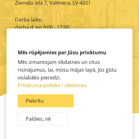
Ziemeļu iela 7, Valmiera, LV-4201
Darba laiks:
darba d. no 9:00 - 17:00
E-pasts:
info@aimasa.lv
Mēs rūpējamies par Jūsu privātumu
Mēs izmantojam sīkdatnes un citus
risinājumus, lai, mūsu mājas lapā, Jūs gūtu
vislabāko pieredzi.
Prīvātuma politika / sīkdatnes
Piekrītu
Paldies, nē
© 2026