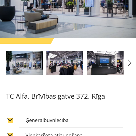
TC Alfa, Brīvības gatve 372, Rīga
Ģenerālbūvniecība
Vienkāršota atjaunošana