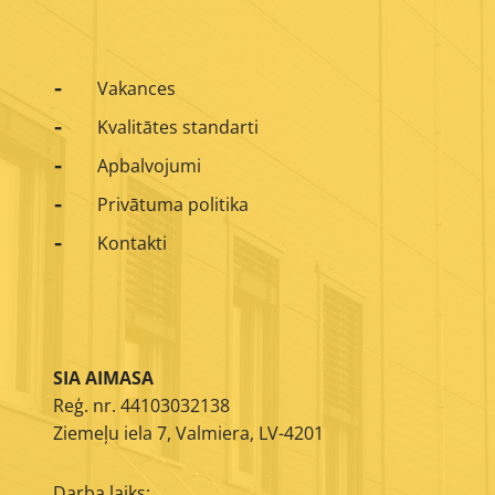
Vakances
Kvalitātes standarti
Apbalvojumi
Privātuma politika
Kontakti
SIA AIMASA
Reģ. nr. 44103032138
Ziemeļu iela 7, Valmiera, LV-4201
Darba laiks: