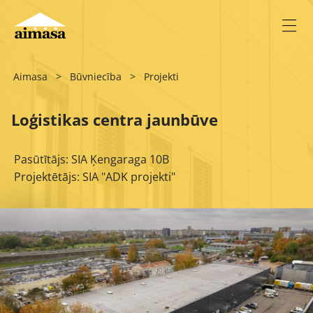
Aimasa
>
Būvniecība
>
Projekti
Loģistikas centra jaunbūve
Pasūtītājs: SIA Ķengaraga 10B
Projektētājs: SIA "ADK projekti"