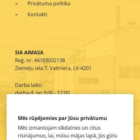
Privātuma politika
Kontakti
SIA AIMASA
Reģ. nr. 44103032138
Ziemeļu iela 7, Valmiera, LV-4201
Darba laiks:
darba d. no 9:00 - 17:00
E-pasts:
info@aimasa.lv
Mēs rūpējamies par Jūsu privātumu
Mēs izmantojam sīkdatnes un citus
risinājumus, lai, mūsu mājas lapā, Jūs gūtu