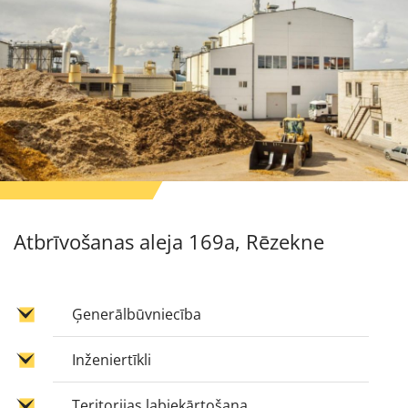
Atbrīvošanas aleja 169a, Rēzekne
Ģenerālbūvniecība
Inženiertīkli
Teritorijas labiekārtošana