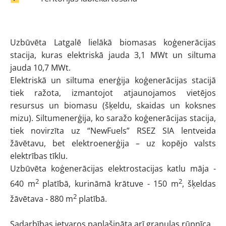
Uzbūvēta Latgalē lielākā biomasas koģenerācijas
stacija, kuras elektriskā jauda 3,1 MWt un siltuma
jauda 10,7 MWt.
Elektriskā un siltuma enerģija koģenerācijas stacijā
tiek ražota, izmantojot atjaunojamos vietējos
resursus un biomasu (šķeldu, skaidas un koksnes
mizu). Siltumenerģija, ko saražo koģenerācijas stacija,
tiek novirzīta uz “NewFuels” RSEZ SIA lentveida
žāvētavu, bet elektroenerģija – uz kopējo valsts
elektrības tīklu.
Uzbūvēta koģenerācijas elektrostacijas katlu māja -
2
2
640 m
platībā, kurināmā krātuve - 150 m
, šķeldas
2
žāvētava - 880 m
platībā.
Sadarbības ietvaros paplašināta arī granulas rūpnīca.