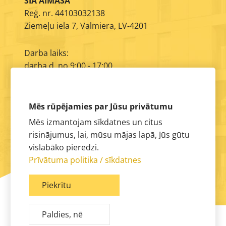
SIA AIMASA
Reģ. nr. 44103032138
Ziemeļu iela 7, Valmiera, LV-4201
Darba laiks:
darba d. no 9:00 - 17:00
E-pasts:
info@aimasa.lv
Mēs rūpējamies par Jūsu privātumu
Mēs izmantojam sīkdatnes un citus
risinājumus, lai, mūsu mājas lapā, Jūs gūtu
vislabāko pieredzi.
Prīvātuma politika / sīkdatnes
Piekrītu
Paldies, nē