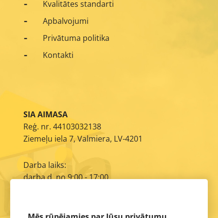
Kvalitātes standarti
Apbalvojumi
Privātuma politika
Kontakti
SIA AIMASA
Reģ. nr. 44103032138
Ziemeļu iela 7, Valmiera, LV-4201
Darba laiks:
darba d. no 9:00 - 17:00
E-pasts:
info@aimasa.lv
Mēs rūpējamies par Jūsu privātumu