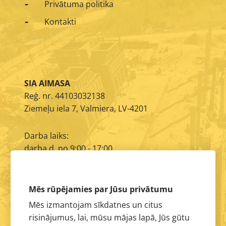
Privātuma politika
Kontakti
SIA AIMASA
Reģ. nr. 44103032138
Ziemeļu iela 7, Valmiera, LV-4201
Darba laiks:
darba d. no 9:00 - 17:00
E-pasts:
info@aimasa.lv
Mēs rūpējamies par Jūsu privātumu
Mēs izmantojam sīkdatnes un citus
risinājumus, lai, mūsu mājas lapā, Jūs gūtu